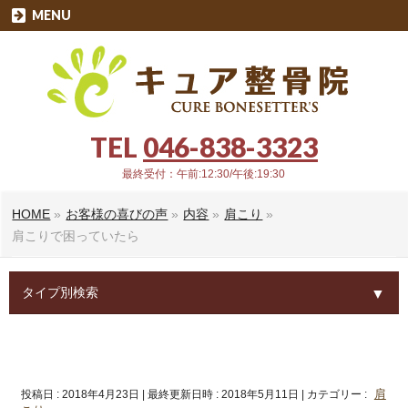
MENU
TEL
046-838-3323
最終受付：午前:12:30/午後:19:30
HOME
»
お客様の喜びの声
»
内容
»
肩こり
»
肩こりで困っていたら
タイプ別検索
▼
▼
▼
肩
投稿日 : 2018年4月23日
最終更新日時 : 2018年5月11日
カテゴリー :